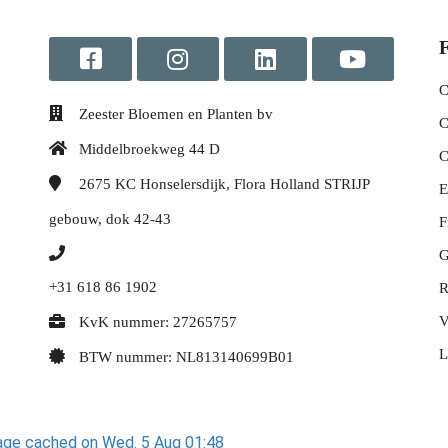
F
C
Zeester Bloemen en Planten bv
C
Middelbroekweg 44 D
C
2675 KC
Honselersdijk, Flora Holland STRIJP
E
gebouw, dok 42-43
F
G
+31 618 86 1902
R
V
KvK nummer: 27265757
L
BTW nummer: NL813140699B01
ge cached on Wed. 5 Aug 01:48