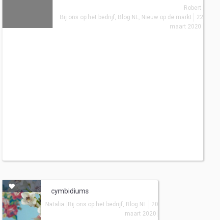
Robert
Bij ons op het bedrijf
,
Blog NL
,
Nieuw op de markt
22
maart 2020
cymbidiums
Natalia
Bij ons op het bedrijf
,
Blog NL
20
maart 2020