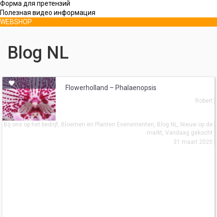
Форма для претензий
Полезная видео информация
WEBSHOP
Blog NL
Flowerholland – Phalaenopsis
Robert
Bij ons op het bedrijf
,
Bloemen en Planten Evenementen
,
Blog NL
,
Nieuw op de
markt
,
Vandaag gekocht
31 maart 2020