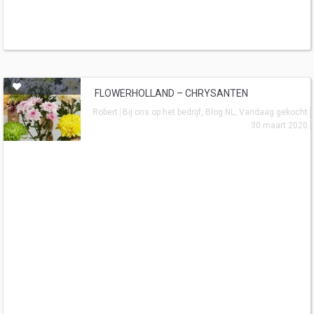
FLOWERHOLLAND – CHRYSANTEN
Robert
Bij ons op het bedrijf
,
Blog NL
,
Vandaag gekocht
30 maart 2020