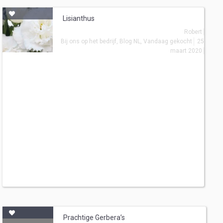
Lisianthus
Robert
Bij ons op het bedrijf
,
Blog NL
,
Vandaag gekocht
25
maart 2020
Prachtige Gerbera’s