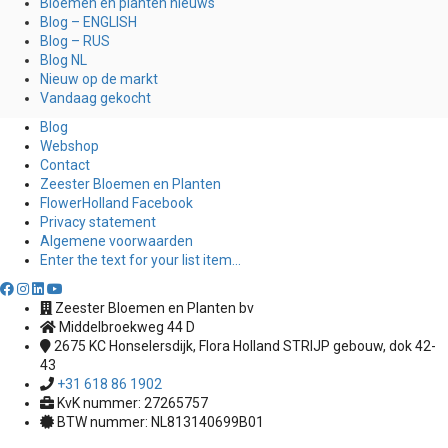
Bloemen en planten nieuws
Blog – ENGLISH
Blog – RUS
Blog NL
Nieuw op de markt
Vandaag gekocht
Blog
Webshop
Contact
Zeester Bloemen en Planten
FlowerHolland Facebook
Privacy statement
Algemene voorwaarden
Enter the text for your list item...
Zeester Bloemen en Planten bv
Middelbroekweg 44 D
2675 KC
Honselersdijk, Flora Holland STRIJP gebouw, dok 42-
43
+31 618 86 1902
KvK nummer: 27265757
BTW nummer: NL813140699B01