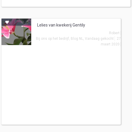
Lelies van kwekerij Gentily
Robert
Bij ons op het bedrijf
,
Blog NL
,
Vandaag gekocht
27
maart 2020